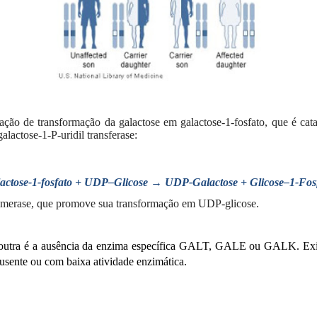
ação de transformação da galactose em galactose-1-fosfato, que é ca
alactose-1-P-uridil transferase:
→
actose-1-fosfato + UDP–Glicose
UDP-Galactose + Glicose–1-Fos
merase, que promove sua transformação em UDP-glicose.
da outra é a ausência da enzima específica GALT, GALE ou GALK. Exis
sente ou com baixa atividade enzimática.